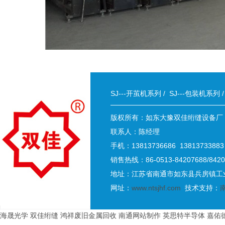
SJ---开茧机系列
/
SJ---包装机系列
版权所有：如东大豫双佳绗缝设备厂
联系人：陈经理
手机：13813736686 13813733883
销售热线：86-0513-84207688/8420
地址：江苏省南通市如东县兵房镇工业
网址：
www.ntsjhf.com
技术支持：
海晟光学
双佳绗缝
鸿祥废旧金属回收
南通网站制作
英思特半导体
嘉佑