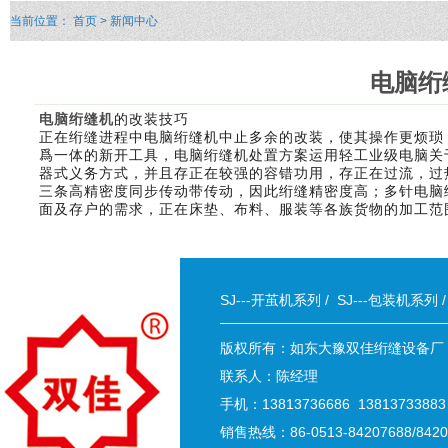
当前位置：
首页
> 新闻中心
电脑绗
电脑绗缝机
的改装技巧
正在绗缝进程中电脑绗缝机中止多余的改装，使其操作更烦琐
爲一体的新开工具，电脑绗缝机处置方案运用轻工业级电脑关
器式义务方式，并且存正在较强的容错功用，存正在过流，过
三条高精密度同步传动带传动，因此绗缝精密度高；多针电脑
面及存户的需求，正在床垫、布料、服装等各族货物的加工范
SJ---开茧机系列
/
SJ---包装机系列
版权所有：如东大豫双佳绗缝设备厂
联系人：陈经理
手机：13813736686 13813733883
销售热线：86-0513-84207688/8420