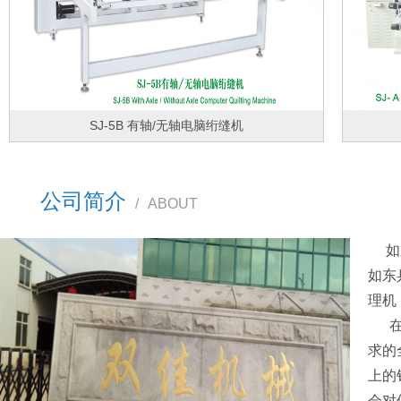
SJ-5B 有轴/无轴电脑绗缝机
公司简介
/
ABOUT
如东
如东
理机
在市
求的
上的
会对