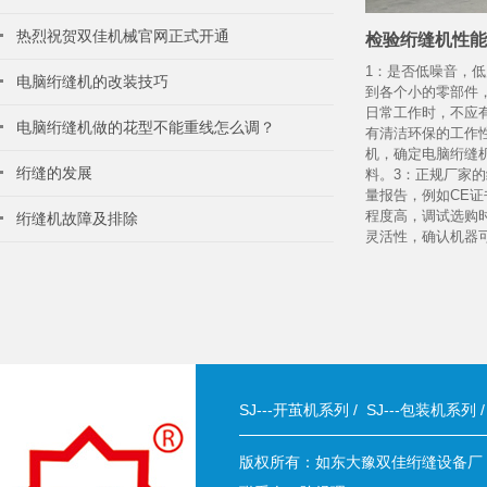
热烈祝贺双佳机械官网正式开通
检验绗缝机性
1：是否低噪音，
电脑绗缝机的改装技巧
到各个小的零部件
日常工作时，不应
电脑绗缝机做的花型不能重线怎么调？
有清洁环保的工作
机，确定电脑绗缝
绗缝的发展
料。3：正规厂家
量报告，例如CE
程度高，调试选购
绗缝机故障及排除
灵活性，确认机器
SJ---开茧机系列
/
SJ---包装机系列
版权所有：如东大豫双佳绗缝设备厂